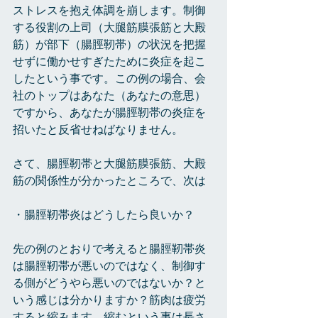
ストレスを抱え体調を崩します。制御
する役割の上司（大腿筋膜張筋と大殿
筋）が部下（腸脛靭帯）の状況を把握
せずに働かせすぎたために炎症を起こ
したという事です。この例の場合、会
社のトップはあなた（あなたの意思）
ですから、あなたが腸脛靭帯の炎症を
招いたと反省せねばなりません。
さて、腸脛靭帯と大腿筋膜張筋、大殿
筋の関係性が分かったところで、次は
・腸脛靭帯炎はどうしたら良いか？
先の例のとおりで考えると腸脛靭帯炎
は腸脛靭帯が悪いのではなく、制御す
る側がどうやら悪いのではないか？と
いう感じは分かりますか？筋肉は疲労
すると縮みます。縮むという事は長さ