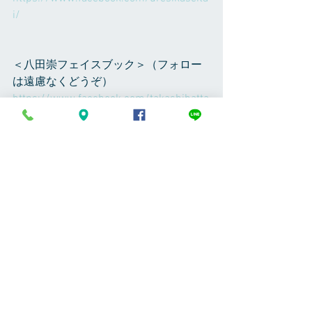
i/
＜八田崇フェイスブック＞（フォロー
は遠慮なくどうぞ）
https://www.facebook.com/takashihatta
8
＜Instagram＞（フォローは遠慮なくど
うぞ）
takashi_hatta で検索してください、植
物の写真など随時アップしてます
＜RoomCrip＞（フォローは遠慮なくど
うぞ）
Room　NO,661906　です