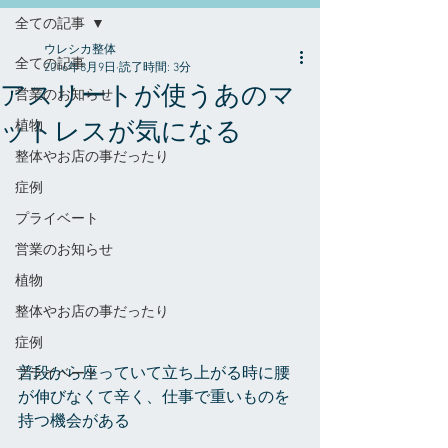
全ての記事
ウレシカ整体
全ての記事
2016年8月9日
読了時間: 3分
アスリートが使うあのマ
営業のお知らせ
ットレスが気になる
植物
整体やお店の事だったり
症例
プライベート
営業のお知らせ
植物
整体やお店の事だったり
症例
普段から座っていて立ち上がる時に腰
プライベート
が伸びなくて辛く、仕事で重いものを
持つ機会がある