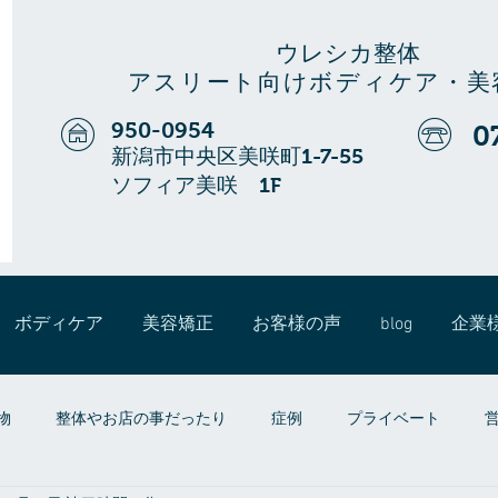
ウレシカ整体
アスリート向けボディケア・美
950-0954
0
新潟市中央区美咲町1-7-55
ソフィア美咲 1F
ボディケア
美容矯正
お客様の声
blog
企業
物
整体やお店の事だったり
症例
プライベート