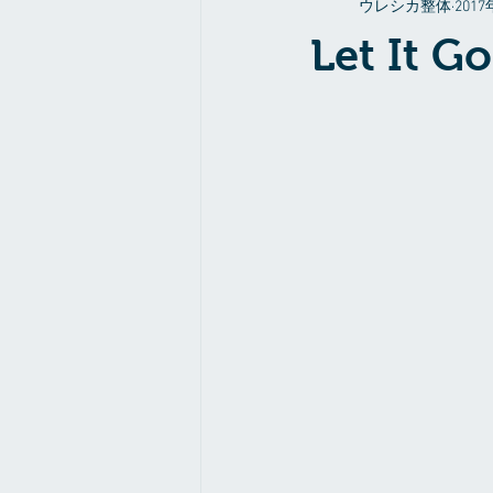
ウレシカ整体
201
整体やお店の事だったり
症例
Let It Go