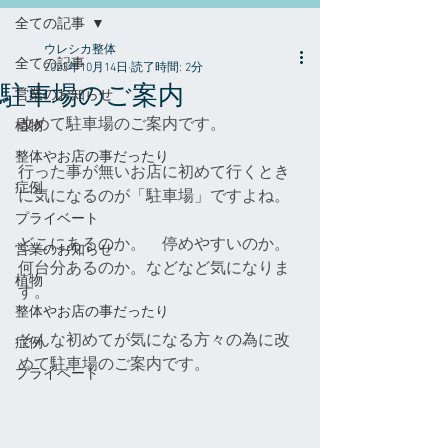
全ての記事
ウレシカ整体
全ての記事
2023年10月14日
読了時間: 2分
駐車場のご案内
営業のお知らせ
改めて駐車場のご案内です。
植物
整体やお店の事だったり
行った事が無いお店に初めて行くとき
症例
に気になるのが「駐車場」ですよね。
プライベート
どこにあるのか。　停めやすいのか。
営業のお知らせ
何台分あるのか。などなど気になりま
植物
す。
整体やお店の事だったり
そんな初めてが気になる方々の為に改
症例
めて駐車場のご案内です。
プライベート