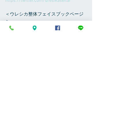
https://twitter.com/uresikaseitai    
＜ウレシカ整体フェイスブックページ
＞
https://www.facebook.com/uresikaseita
i/ 
＜八田崇フェイスブック＞
https://www.facebook.com/takashihatta
8
＜Instagram＞  ureshika_seitai で検索し
てください、我が家のネコたちや植物
の写真などUPしてます
整体やお店の事だったり
営業のお知らせ