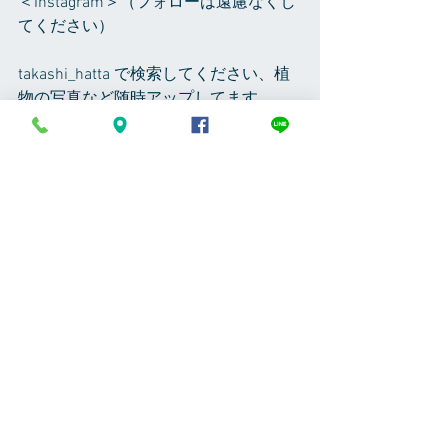
＜Instagram＞（フォローは遠慮なくし
てください）
takashi_hatta で検索してください、植
物の写真など随時アップしてます
＜RoomCrip＞（フォローは遠慮なくし
てください）
Room　NO,661906　です
症例
すべて表示
最新記事