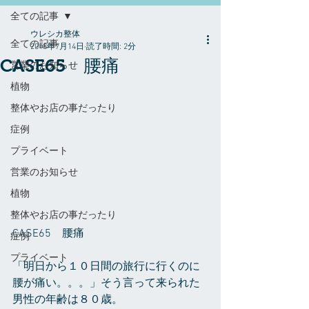
全ての記事
ウレシカ整体
全ての記事
2018年7月14日
読了時間: 2分
CASE65 腰痛
営業のお知らせ
植物
整体やお店の事だったり
症例
プライベート
営業のお知らせ
植物
整体やお店の事だったり
CASE65　腰痛
症例
プライベート
「明日から１０日間の旅行に行くのに
腰が痛い。。。」そう言って来られた
男性の年齢は８０歳。