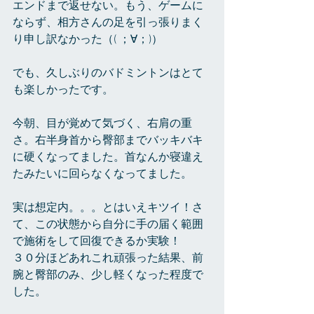
エンドまで返せない。もう、ゲームに
ならず、相方さんの足を引っ張りまく
り申し訳なかった（( ；∀；)）
でも、久しぶりのバドミントンはとて
も楽しかったです。
今朝、目が覚めて気づく、右肩の重
さ。右半身首から臀部までバッキバキ
に硬くなってました。首なんか寝違え
たみたいに回らなくなってました。
実は想定内。。。とはいえキツイ！さ
て、この状態から自分に手の届く範囲
で施術をして回復できるか実験！
３０分ほどあれこれ頑張った結果、前
腕と臀部のみ、少し軽くなった程度で
した。