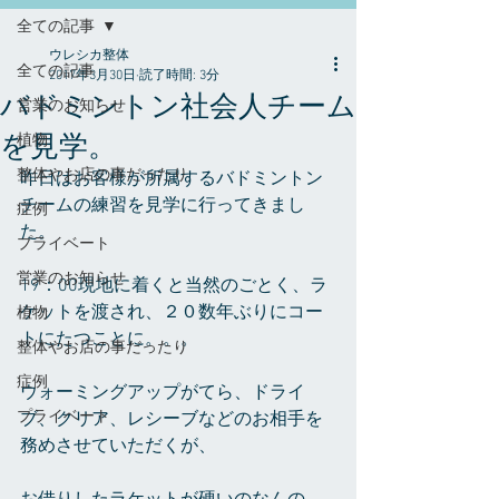
全ての記事
ウレシカ整体
全ての記事
2017年3月30日
読了時間: 3分
バドミントン社会人チーム
営業のお知らせ
を見学。
植物
整体やお店の事だったり
昨日はお客様が所属するバドミントン
チームの練習を見学に行ってきまし
症例
た。
プライベート
営業のお知らせ
19：00現地に着くと当然のごとく、ラ
ケットを渡され、２０数年ぶりにコー
植物
トにたつことに。。。
整体やお店の事だったり
症例
ウォーミングアップがてら、ドライ
プライベート
ブ、クリア、レシーブなどのお相手を
務めさせていただくが、