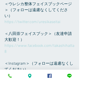
＜ウレシカ整体フェイスブックページ
＞（フォローは遠慮なくしてくださ
い）
https://twitter.com/uresikaseitai
＜八田崇フェイスブック＞（友達申請
大歓迎！）
https://www.facebook.com/takashihatta
8
＜Instagram＞（フォローは遠慮なくし
てください）
takashi_hatta で検索してください、植
物の写真など随時アップしてます
＜RoomCrip＞（フォローは遠慮なくし
てください）