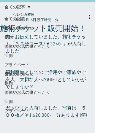
全ての記事
ウレシカ整体
全ての記事
2017年2月15日
読了時間: 1分
施術チケット販売開始！
営業のお知らせ
先日お伝えしていました、施術チケッ
植物
ト「３０分コース/￥3240-」が入荷し
整体やお店の事だったり
ました！
症例
プライベート
福利厚生としてのご活用やご家族やご
営業のお知らせ
友人、大切な人へのGIFTとしていかが
植物
でしょうか？
整体やお店の事だったり
症例
ガッツリと入荷しました。写真は　５
プライベート
００枚／￥1,620,000-　分あります(笑)