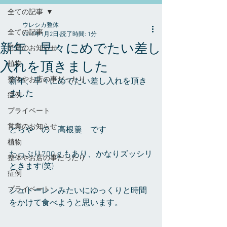
全ての記事
ウレシカ整体
全ての記事
2017年1月2日
読了時間: 1分
新年、早々にめでたい差し
営業のお知らせ
入れを頂きました
植物
整体やお店の事だったり
新年、早々にめでたい差し入れを頂き
ました
症例
プライベート
営業のお知らせ
とらや　の　高根羹　です
植物
たっぷり700ｇもあり、かなりズッシリ
整体やお店の事だったり
ときます(笑)
症例
プライベート
シュトーレンみたいにゆっくりと時間
をかけて食べようと思います。