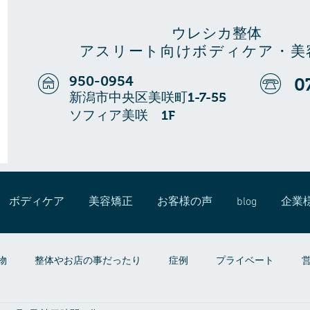
ウレシカ整体
アスリート向けボディケア・美
950-0954
0
新潟市中央区美咲町1-7-55
ソフィア美咲 1F
ボディケア
美容矯正
お客様の声
blog
企業
物
整体やお店の事だったり
症例
プライベート