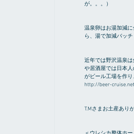
が。。。）
温泉卵はお湯加減に
ら、湯で加減バッチ
近年では野沢温泉は
や居酒屋では日本人
がビール工場を作り
http://beer-cruise.n
T.Mさまお土産ありが
＜ウレシカ整体ホー