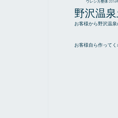
ウレシカ整体
201
整体やお店の事だったり
症例
野沢温泉
お客様から野沢温泉
お客様自ら作ってく