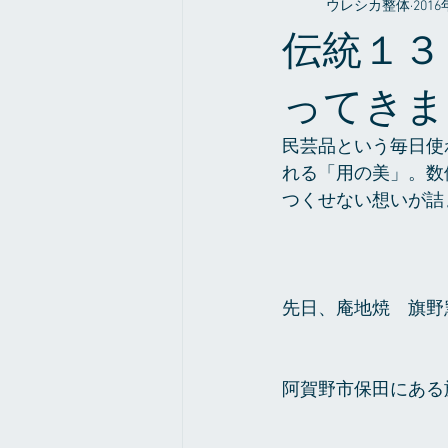
ウレシカ整体
201
整体やお店の事だったり
症例
伝統１３
ってきま
民芸品という毎日使
れる「用の美」。数
つくせない想いが詰
先日、庵地焼　旗野
阿賀野市保田にある