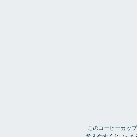
 このコーヒーカップの持ち手の窪みは初期の作品にはなかったそうで、より持ちやすく、
飲みやすくといった