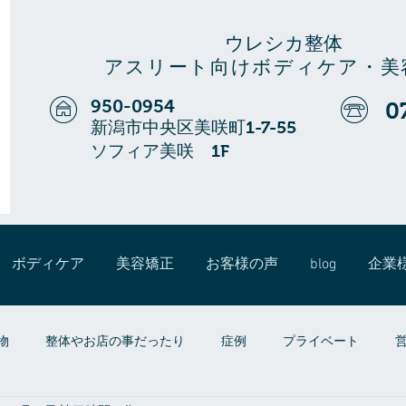
ウレシカ整体
アスリート向けボディケア・美
950-0954
0
新潟市中央区美咲町1-7-55
ソフィア美咲 1F
ボディケア
美容矯正
お客様の声
blog
企業
物
整体やお店の事だったり
症例
プライベート