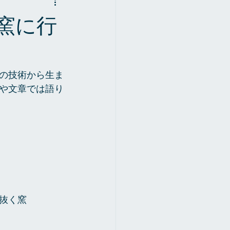
窯に行
の技術から生ま
や文章では語り
抜く窯