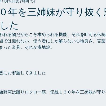
6年11月24日
読了時間: 2分
プライベート
０年を三姉妹が守り抜く
した
われる物だからこそ求められる機能、それを叶える伝統
値では測れない、使う者にしか解らない心地良さ、言葉
まった道具。それが庵地焼。
窯にお邪魔してきました
旗野窯は蹴りロクロ一筋、伝統１３０年を三姉妹が守り