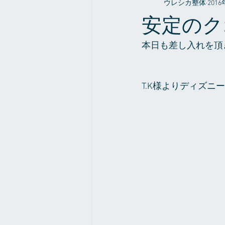
ウレシカ整体
201
整体やお店の事だったり
症例
安定のク
本日も差し入れを頂
T.K様よりディズ