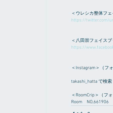
＜ウレシカ整体フェ
https://twitter.com/ur
＜八田崇フェイスブ
https://www.faceboo
＜Instagram＞
takashi_hat
＜RoomCrip＞
Room　NO,66190