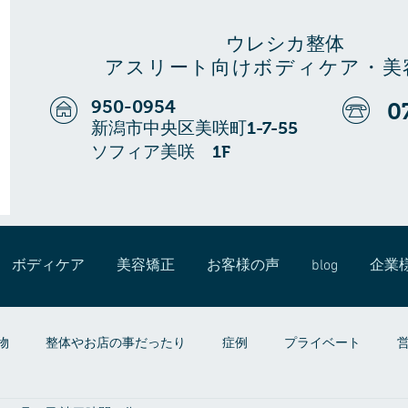
ウレシカ整体
アスリート向けボディケア・美
950-0954
0
新潟市中央区美咲町1-7-55
ソフィア美咲 1F
ボディケア
美容矯正
お客様の声
blog
企業
物
整体やお店の事だったり
症例
プライベート