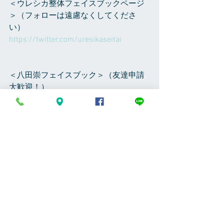
＜ウレシカ整体フェイスブックページ
＞（フォローは遠慮なくしてくださ
い）
https://twitter.com/uresikaseitai
＜八田崇フェイスブック＞（友達申請
大歓迎！）
https://www.facebook.com/takashihatta
8
＜Instagram＞（フォローは遠慮なくし
てください）
takashi_hatta で検索してください、植
物の写真など随時アップしてます
＜RoomCrip＞（フォローは遠慮なくし