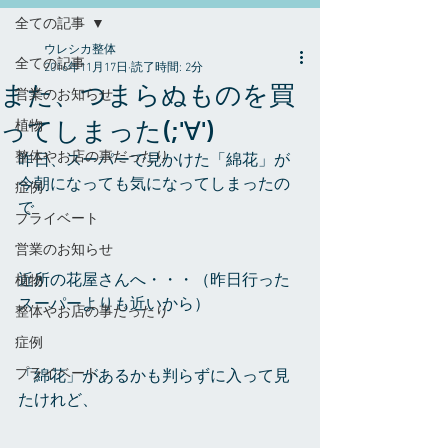
全ての記事
ウレシカ整体
全ての記事
2016年11月17日
読了時間: 2分
また、つまらぬものを買
営業のお知らせ
ってしまった(;'∀')
植物
整体やお店の事だったり
昨日、スーパーで見かけた「綿花」が
今朝になっても気になってしまったの
症例
で
プライベート
営業のお知らせ
近所の花屋さんへ・・・（昨日行った
植物
スーパーよりも近いから）
整体やお店の事だったり
症例
プライベート
「綿花」があるかも判らずに入って見
たけれど、