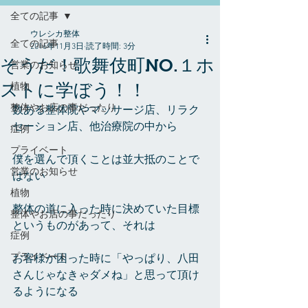
全ての記事
ウレシカ整体
全ての記事
2016年11月3日
読了時間: 3分
そうだ！歌舞伎町NO.１ホ
営業のお知らせ
ストに学ぼう！！
植物
整体やお店の事だったり
数ある整体院やマッサージ店、リラク
セーション店、他治療院の中から
症例
プライベート
僕を選んで頂くことは並大抵のことで
営業のお知らせ
はない
植物
整体の道に入った時に決めていた目標
整体やお店の事だったり
というものがあって、それは
症例
プライベート
お客様が困った時に「やっぱり、八田
さんじゃなきゃダメね」と思って頂け
るようになる