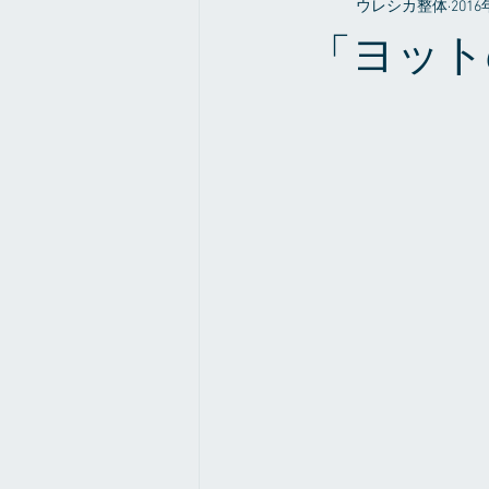
ウレシカ整体
201
整体やお店の事だったり
症例
「ヨット