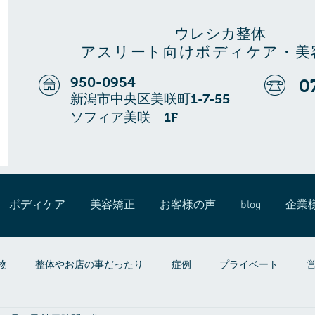
ウレシカ整体
アスリート向けボディケア・美
950-0954
0
新潟市中央区美咲町1-7-55
ソフィア美咲 1F
ボディケア
美容矯正
お客様の声
blog
企業
物
整体やお店の事だったり
症例
プライベート