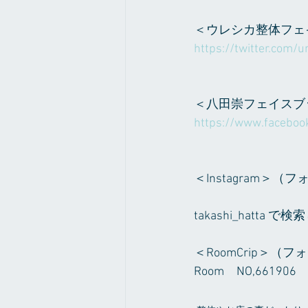
＜ウレシカ整体フェ
https://twitter.com/ur
＜八田崇フェイスブ
https://www.faceboo
＜Instagram＞
takashi_hat
＜RoomCrip＞
Room　NO,66190