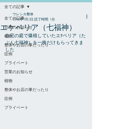
全ての記事
ウレシカ整体
全ての記事
2016年9月2日
読了時間: 1分
エケベリア（七福神）
営業のお知らせ
自宅の庭で爆殖していたエｹベリア（た
植物
ぶん七福神）を一株だけもらってきま
整体やお店の事だったり
した
症例
プライベート
営業のお知らせ
植物
整体やお店の事だったり
症例
プライベート