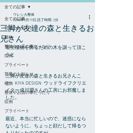
全ての記事
ウレシカ整体
全ての記事
2016年8月19日
読了時間: 2分
三脚が友達の森と生きるお
営業のお知らせ
兄さん
植物
整体やお店の事だったり
着生植物を飾るための木を譲って頂こ
うと
症例
プライベート
営業のお知らせ
三脚が友達の森と生きるお兄さんこ
と　KIYA DESIGN  ウッドライフクリエ
植物
イター成川潤さんの工房にお邪魔しま
整体やお店の事だったり
した。
症例
プライベート
最近、本当に忙しいので、迷惑になら
ないように、ちょっと顔だして帰るつ