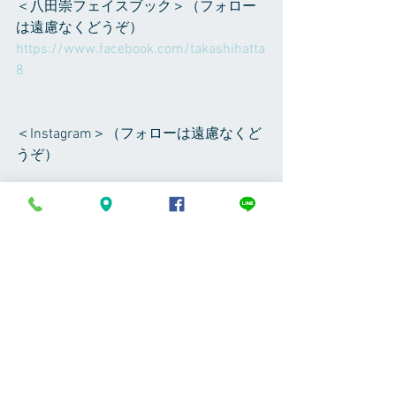
＜八田崇フェイスブック＞（フォロー
は遠慮なくどうぞ）
https://www.facebook.com/takashihatta
8
＜Instagram＞（フォローは遠慮なくど
うぞ）
takashi_hatta で検索してください、植
物の写真など随時アップしてます
＜RoomCrip＞（フォローは遠慮なくど
うぞ）
Room　NO,661906　です
プライベート