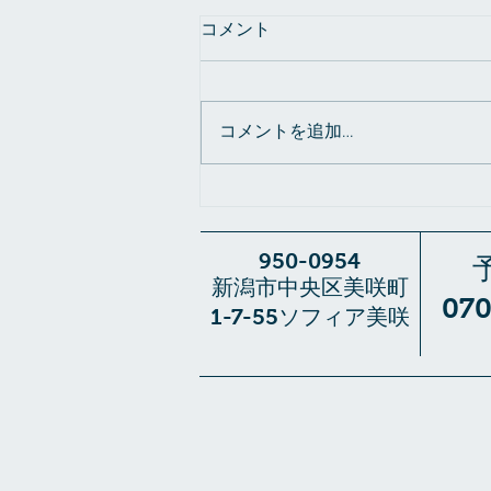
コメント
コメントを追加…
【新メニュー「極上の睡眠体
感」は お客様の声から生まれ
ました】
950-0954
新潟市中央区美咲町
​07
1-7-55ソフィア美咲