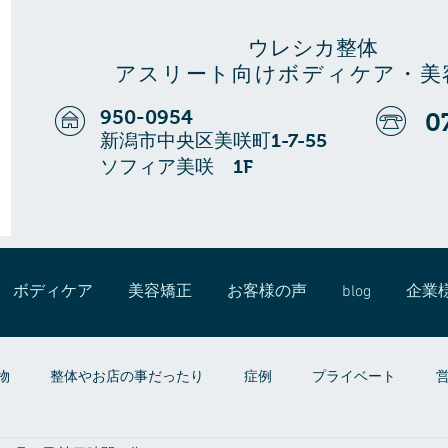
ウレシカ整体
アスリート向けボディケア・美
950-0954
0
新潟市中央区美咲町1-7-55
ソフィア美咲 1F
ボディケア
美容矯正
お客様の声
blog
企業
物
整体やお店の事だったり
症例
プライベート