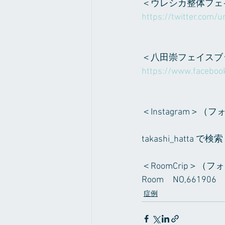
＜ウレシカ整体フェ
https://twitter.com/ur
＜八田崇フェイスブ
https://www.faceboo
＜Instagram＞
takashi_hat
＜RoomCrip＞
Room　NO,66190
症例