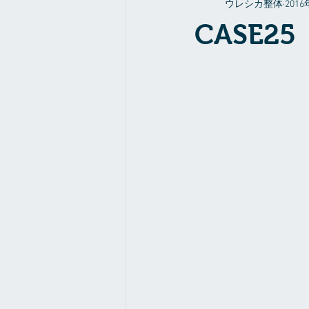
ウレシカ整体
201
整体やお店の事だったり
症例
CASE2