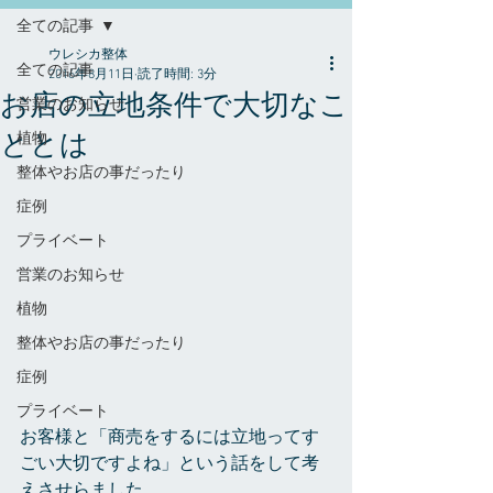
全ての記事
ウレシカ整体
全ての記事
2016年8月11日
読了時間: 3分
お店の立地条件で大切なこ
営業のお知らせ
ととは
植物
整体やお店の事だったり
症例
プライベート
営業のお知らせ
植物
整体やお店の事だったり
症例
プライベート
お客様と「商売をするには立地ってす
ごい大切ですよね」という話をして考
えさせらました