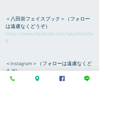
＜八田崇フェイスブック＞（フォロー
は遠慮なくどうぞ）
https://www.facebook.com/takashihatta
8
＜Instagram＞（フォローは遠慮なくど
うぞ）
takashi_hatta で検索してください、植
物の写真など随時アップしてます
＜RoomCrip＞（フォローは遠慮なくど
うぞ）
Room　NO,661906　です
整体やお店の事だったり