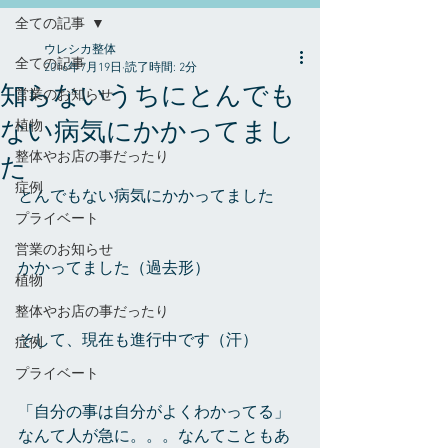
全ての記事
ウレシカ整体
全ての記事
2016年7月19日
読了時間: 2分
知らないうちにとんでも
営業のお知らせ
ない病気にかかってまし
植物
整体やお店の事だったり
た
症例
とんでもない病気にかかってました
プライベート
営業のお知らせ
かかってました（過去形）
植物
整体やお店の事だったり
そして、現在も進行中です（汗）
症例
プライベート
「自分の事は自分がよくわかってる」
なんて人が急に。。。なんてこともあ