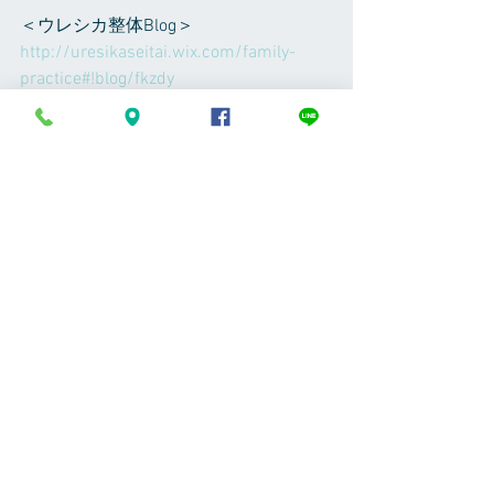
＜ウレシカ整体Blog＞
http://uresikaseitai.wix.com/family-
practice#!blog/fkzdy
＜ウレシカ整体フェイスブックページ
＞（フォローは遠慮なくどうぞ）
https://www.facebook.com/uresikaseita
i/
＜八田崇フェイスブック＞（フォロー
は遠慮なくどうぞ）
https://www.facebook.com/takashihatta
8
＜Instagram＞（フォローは遠慮なくど