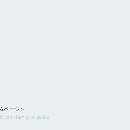
ムページ＞
wix.com/family-practice