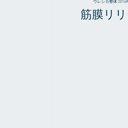
ウレシカ整体
201
整体やお店の事だったり
症例
筋膜リリ