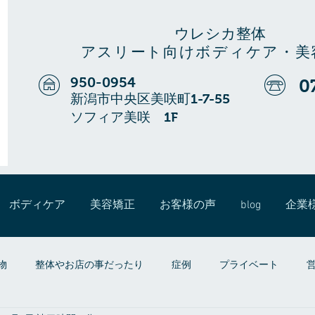
ウレシカ整体
アスリート向けボディケア・美
950-0954
0
新潟市中央区美咲町1-7-55
ソフィア美咲 1F
ボディケア
美容矯正
お客様の声
blog
企業
物
整体やお店の事だったり
症例
プライベート