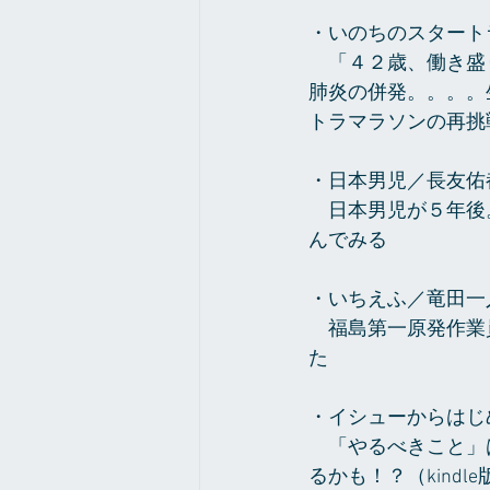
・いのちのスタート
　「４２歳、働き盛
肺炎の併発。。。。
トラマラソンの再挑
・日本男児／長友佑
　日本男児が５年後
んでみる
・いちえふ／竜田一
　福島第一原発作業
た
・イシューからはじ
　「やるべきこと」
るかも！？（kindl