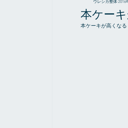
ウレシカ整体
201
整体やお店の事だったり
症例
本ケーキ
本ケーキが高くなる