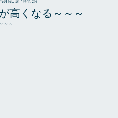
6年6月16日
読了時間: 2分
プライベート
が高くなる～～～
～～～