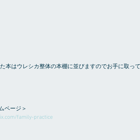
ムページ＞
wix.com/family-practice