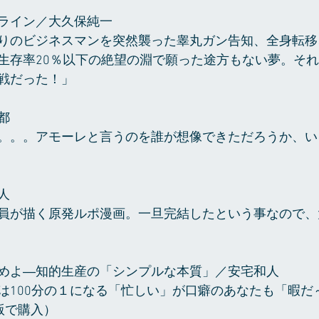
ライン／大久保純一　
りのビジネスマンを突然襲った睾丸ガン告知、全身転移
生存率20％以下の絶望の淵で願った途方もない夢。それは
戦だった！」
都　　
。。。アモーレと言うのを誰が想像できただろうか、い
人　
員が描く原発ルポ漫画。一旦完結したという事なので、
めよ―知的生産の「シンプルな本質」／安宅和人
は100分の１になる「忙しい」が口癖のあなたも「暇だ
e版で購入）