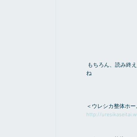
 もちろん、読み終えた本はウレシカ整体の本棚に並びますのでお手に取ってみてください
ね
＜ウレシカ整体ホー
http://uresikaseitai.