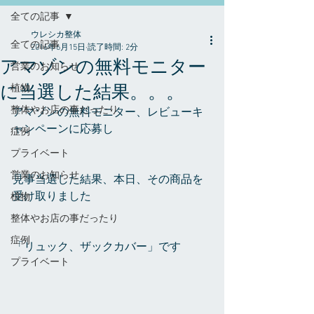
全ての記事
ウレシカ整体
全ての記事
2016年6月15日
読了時間: 2分
アマゾンの無料モニター
営業のお知らせ
に当選した結果。。。
植物
整体やお店の事だったり
アマゾンの無料モニター、レビューキ
ャンペーンに応募し
症例
プライベート
営業のお知らせ
見事当選した結果、本日、その商品を
受け取りました
植物
整体やお店の事だったり
症例
「リュック、ザックカバー」です 
プライベート