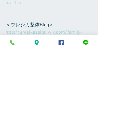
practice
＜ウレシカ整体Blog＞
http://uresikaseitai.wix.com/family-
practice#!blog/fkzdy
＜ウレシカ整体フェイスブックページ
＞（フォローは遠慮なくどうぞ）
https://www.facebook.com/uresikaseita
i/
＜八田崇フェイスブック＞（フォロー
は遠慮なくどうぞ）
https://www.facebook.com/takashihatta
8
プライベート