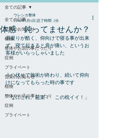
全ての記事
ウレシカ整体
全ての記事
2016年6月6日
読了時間: 2分
体感 鈍ってませんか？
営業のお知らせ
肩凝りが酷く、仰向けで寝る事が出来
植物
ず、寝て起きると肩が痛い、というお
整体やお店の事だったり
客様がいらっしゃいました
症例
プライベート
うつ伏せで施術が終わり、続いて仰向
営業のお知らせ
けになってもらった時の事です
植物
整体やお店の事だったり
「なにこれ、超楽！　この枕イイ！」
症例
プライベート