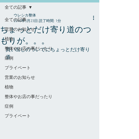
全ての記事
ウレシカ整体
全ての記事
2016年5月23日
読了時間: 1分
ちょっとだけ寄り道のつ
営業のお知らせ
もりが。。。
植物
整体やお店の事だったり
買い出しのついでにちょっとだけ寄り
道
症例
プライベート
営業のお知らせ
植物
整体やお店の事だったり
症例
プライベート