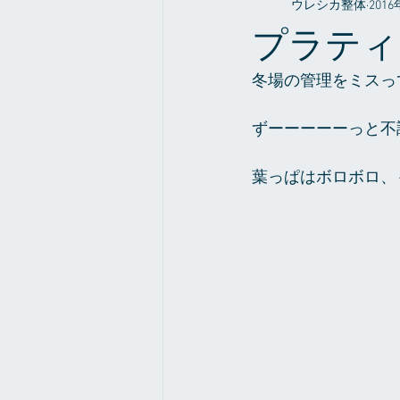
ウレシカ整体
201
整体やお店の事だったり
症例
プラティ
冬場の管理をミスっ
ずーーーーーっと不
葉っぱはボロボロ、