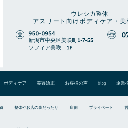
ウレシカ整体
アスリート向けボディケア・美
950-0954
0
新潟市中央区美咲町1-7-55
ソフィア美咲 1F
ボディケア
美容矯正
お客様の声
blog
企業
物
整体やお店の事だったり
症例
プライベート