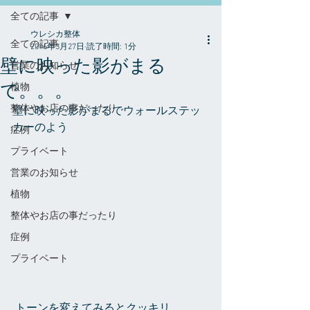
全ての記事
ウレシカ整体
全ての記事
2016年3月27日
読了時間: 1分
壁に映った影がまる
営業のお知らせ
で。。。
植物
整体やお店の事だったり
壁に映った影がまるでウォールステッ
カーのよう
症例
プライベート
営業のお知らせ
植物
整体やお店の事だったり
症例
プライベート
 トーンを変えてみるとクッキリ