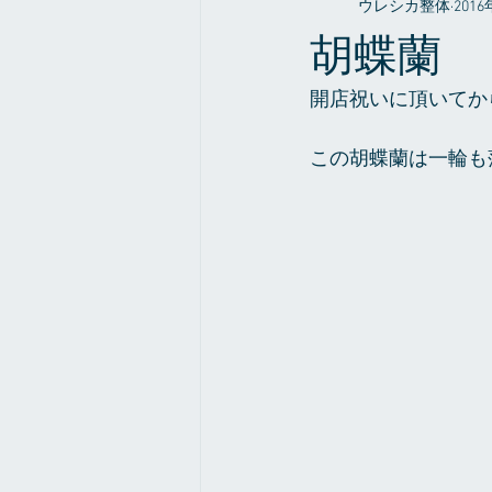
ウレシカ整体
201
整体やお店の事だったり
症例
胡蝶蘭
開店祝いに頂いてか
この胡蝶蘭は一輪も