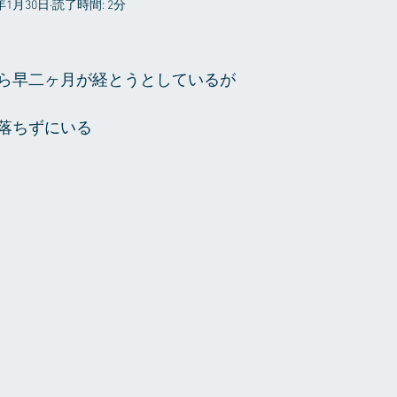
6年1月30日
読了時間: 2分
プライベート
ら早二ヶ月が経とうとしているが 
落ちずにいる 