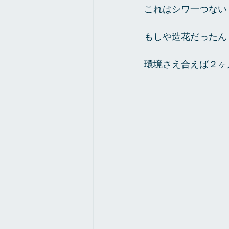
これはシワ一つない 
もしや造花だったん
環境さえ合えば２ヶ