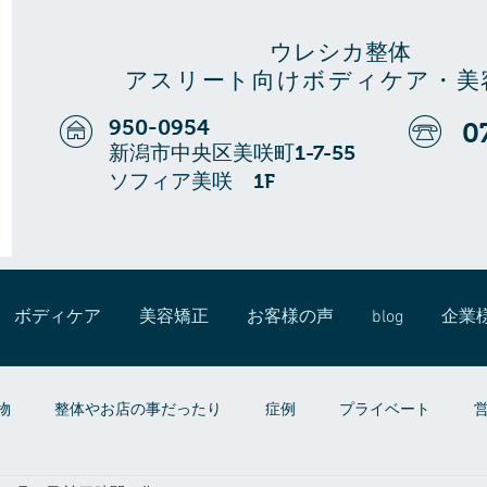
ウレシカ整体
アスリート向けボディケア・美
950-0954
0
新潟市中央区美咲町1-7-55
ソフィア美咲 1F
ボディケア
美容矯正
お客様の声
blog
企業
物
整体やお店の事だったり
症例
プライベート