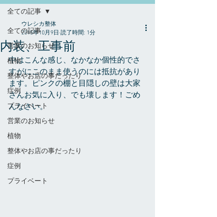
全ての記事
ウレシカ整体
全ての記事
2015年10月9日
読了時間: 1分
内装、工事前
営業のお知らせ
中はこんな感じ、なかなか個性的でさ
植物
すがにこのまま使うのには抵抗があり
整体やお店の事だったり
ます。ピンクの棚と目隠しの壁は大家
症例
さんお気に入り、でも壊します！ごめ
プライベート
んなさい。 
営業のお知らせ
植物
整体やお店の事だったり
症例
プライベート