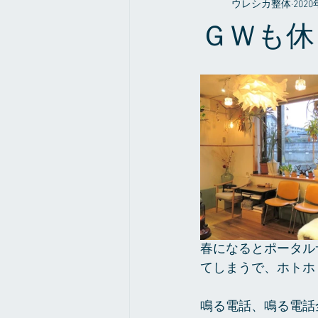
ウレシカ整体
202
整体やお店の事だったり
症例
ＧＷも休
春になるとポータル
てしまうで、ホトホ
鳴る電話、鳴る電話