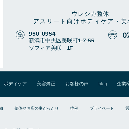
ウレシカ整体
アスリート向けボディケア・美
950-0954
0
新潟市中央区美咲町1-7-55
ソフィア美咲 1F
ボディケア
美容矯正
お客様の声
blog
企業
物
整体やお店の事だったり
症例
プライベート