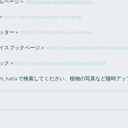
ムページ＞ 
http://www.uresikaseitai.com/    
＞ 
http://www.uresikaseitai.com/blog     
ッター＞ 
https://twitter.com/uresikaseitai    
イスブックページ＞
https://www.facebook.com/uresikasei
ック＞
https://www.facebook.com/takashihatta8
 takashi_hatta で検索してください、植物の写真など随時