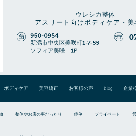
ウレシカ整体
アスリート向けボディケア・美
950-0954
0
新潟市中央区美咲町1-7-55
ソフィア美咲 1F
ボディケア
美容矯正
お客様の声
blog
企業
物
整体やお店の事だったり
症例
プライベート