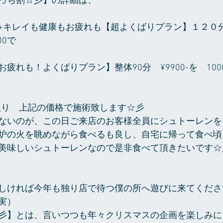
っち割☆彡】の詳細は、
+キレイも健康もお疲れも【超よくばりプラン】１２０分　
00で
疲れも！よくばりプラン】整体90分　¥9900-を　10
に限り　上記の価格で施術致します☆彡
ないのが、この日ご来店のお客様全員にシュトーレンを
炉の火を眺めながら食べるも良し、自宅に帰って食べ頃
美味しいシュトーレンなので是非食べて頂きたいです☆
しければ今年も独り店で待つ僕の所へ遊びに来てくださ
実）
彡】とは、言いつつも年々クリスマスの企画を楽しみに