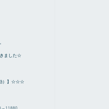
。
きました☆
有効）】☆☆☆
11880