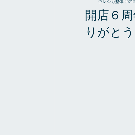
ウレシカ整体
202
整体やお店の事だったり
症例
開店６周
りがとう