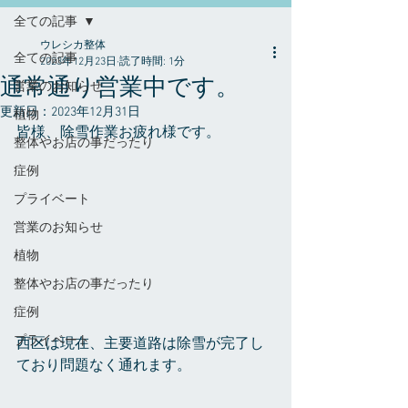
全ての記事
ウレシカ整体
全ての記事
2023年12月23日
読了時間: 1分
通常通り営業中です。
営業のお知らせ
更新日：
2023年12月31日
植物
皆様、除雪作業お疲れ様です。
整体やお店の事だったり
症例
プライベート
営業のお知らせ
植物
整体やお店の事だったり
症例
プライベート
西区は現在、主要道路は除雪が完了し
ており問題なく通れます。