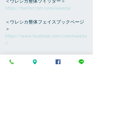
＜ウレシカ整体ツイッター＞ 
https://twitter.com/uresikaseitai    
＜ウレシカ整体フェイスブックページ
＞
https://www.facebook.com/uresikaseita
i/ 
＜八田崇フェイスブック＞
https://www.facebook.com/takashihatta
8
＜Instagram＞  takashi_hatta で検索し
てください、植物の写真など随時アッ
プしてます