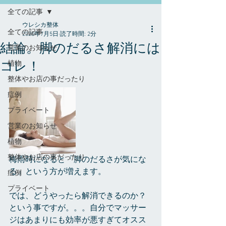
全ての記事
ウレシカ整体
全ての記事
2020年7月5日
読了時間: 2分
結論。脚のだるさ解消には
営業のお知らせ
コレ！
植物
整体やお店の事だったり
症例
プライベート
営業のお知らせ
植物
整体やお店の事だったり
梅雨時になると「脚のだるさが気にな
る」という方が増えます。
症例
プライベート
では、どうやったら解消できるのか？
という事ですが。。。自分でマッサー
ジはあまりにも効率が悪すぎてオスス