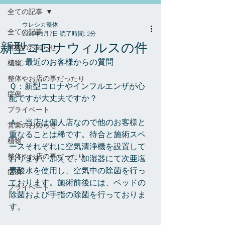
全ての記事
ウレシカ整体
全ての記事
2020年3月7日
読了時間: 2分
新型コロナウィルスの件
営業のお知らせ
ここ最近のお客様からの質問　
植物
整体やお店の事だったり
Ｑ：新型コロナやインフルエンザが心
症例
配ですが大丈夫ですか？
プライベート
Ａ：当店は個人店なので他のお客様と
営業のお知らせ
重なることは稀です。待合と施術スペ
植物
ースそれぞれに空気清浄機を設置して
整体やお店の事だったり
おります。加えて、加湿器にて次亜塩
素酸水を使用し、空気中の除菌を行っ
症例
ております。施術前後には、ベッドの
プライベート
除菌および手指の除菌を行っておりま
す。