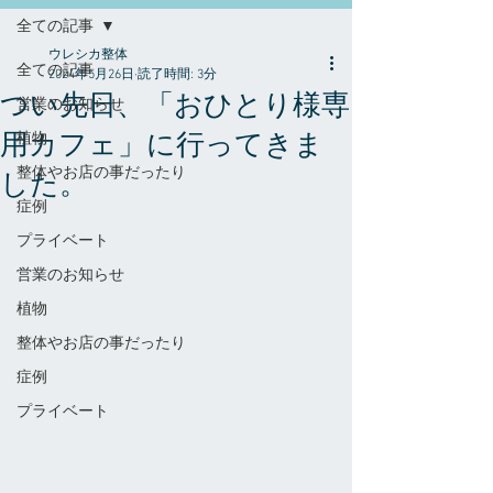
全ての記事
ウレシカ整体
全ての記事
2024年5月26日
読了時間: 3分
つい先日、「おひとり様専
営業のお知らせ
用カフェ」に行ってきま
植物
整体やお店の事だったり
した。
症例
プライベート
営業のお知らせ
植物
整体やお店の事だったり
症例
プライベート