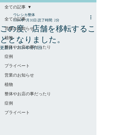
全ての記事
ウレシカ整体
全ての記事
2024年7月30日
読了時間: 2分
この度、店舗を移転するこ
営業のお知らせ
ととなりました。
植物
整体やお店の事だったり
更新日：
2024年8月8日
症例
プライベート
営業のお知らせ
植物
整体やお店の事だったり
症例
プライベート