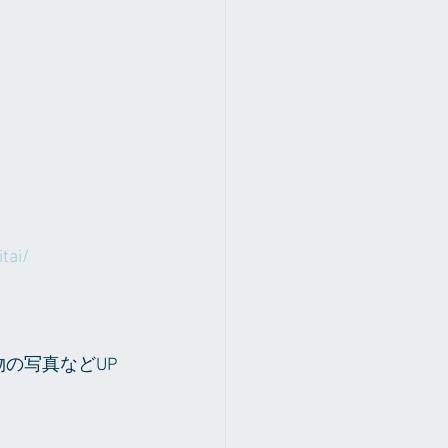
tai/ 
や植物の写真などUP