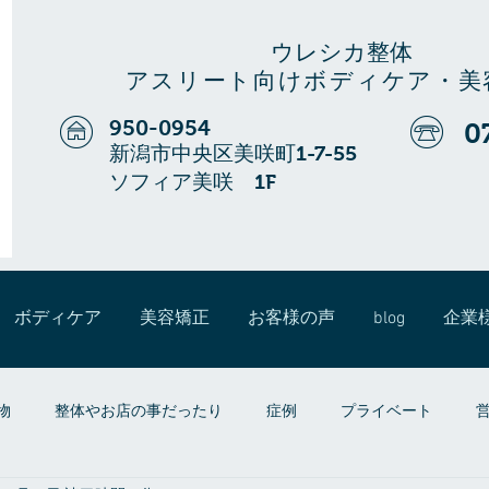
ウレシカ整体
アスリート向けボディケア・美
950-0954
0
新潟市中央区美咲町1-7-55
ソフィア美咲 1F
ボディケア
美容矯正
お客様の声
blog
企業
物
整体やお店の事だったり
症例
プライベート