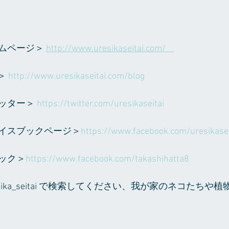
ムページ＞ 
http://www.uresikaseitai.com/    
＞ 
http://www.uresikaseitai.com/blog     
ッター＞ 
https://twitter.com/uresikaseitai    
イスブックページ＞
https://www.facebook.com/uresikasei
ック＞
https://www.facebook.com/takashihatta8
 ureshika_seitai で検索してください、我が家のネコたち