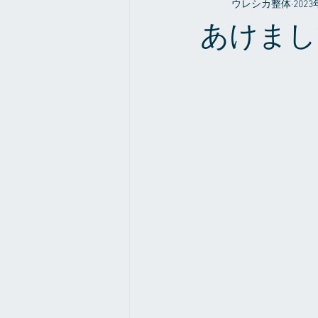
ウレシカ整体
202
整体やお店の事だったり
症例
あけまし